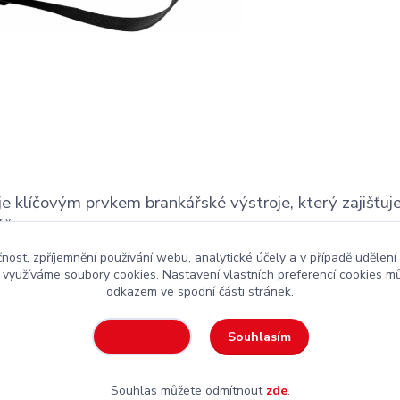
e klíčovým prvkem brankářské výstroje, který zajišťuj
áče.
čnost, zpříjemnění používání webu, analytické účely a v případě udělení
y využíváme soubory cookies. Nastavení vlastních preferencí cookies mů
odkazem ve spodní části stránek.
kejová výstroj
za rozumnou cenu
Souhlasím
Nastavení
Souhlas můžete odmítnout
zde
.