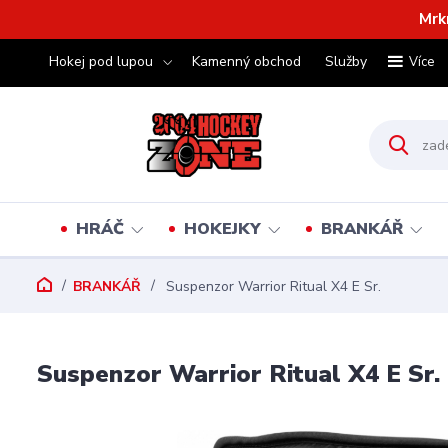
Mrk
Hokej pod lupou
Kamenný obchod
Služby
Více
HRÁČ
HOKEJKY
BRANKÁŘ
BRANKÁŘ
Suspenzor Warrior Ritual X4 E Sr.
Suspenzor Warrior Ritual X4 E Sr.