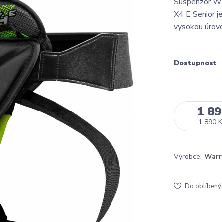
Suspenzor War
X4 E Senior j
vysokou úrove
Dostupnost
1 89
1 890 K
Výrobce:
Warr
Do oblíbený