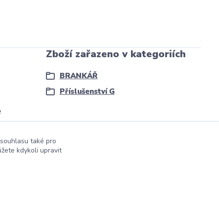
Zboží zařazeno v kategoriích
BRANKÁŘ
Příslušenství G
e
 souhlasu také pro
žete kdykoli upravit
Vytvořeno na
Eshop-rychle.cz