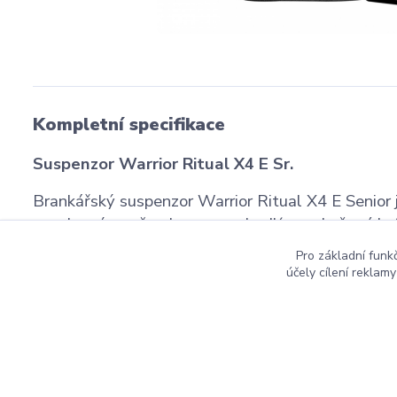
Kompletní specifikace
Suspenzor Warrior Ritual X4 E Sr.
Brankářský suspenzor Warrior Ritual X4 E Senior j
vysokou úroveň ochrany a pohodlí pro zkušené hr
Pro základní funk
účely cílení reklam
Copyright ©2016
Hockeyzone.cz Brno
vaše značková
ho