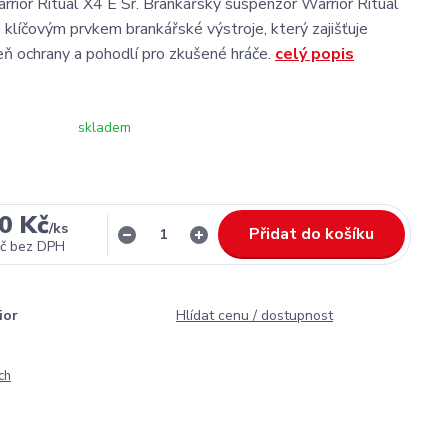
rior Ritual X4 E Sr. Brankářský suspenzor Warrior Ritual
e klíčovým prvkem brankářské výstroje, který zajišťuje
ň ochrany a pohodlí pro zkušené hráče.
celý popis
skladem
0 Kč
/
ks
Přidat do košíku
č
bez DPH
ior
Hlídat cenu / dostupnost
ch