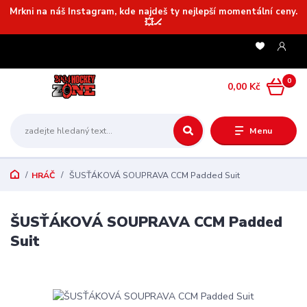
Mrkni na náš Instagram, kde najdeš ty nejlepší momentální ceny.
💥🏒
0
0,00 Kč
Menu
HRÁČ
ŠUSŤÁKOVÁ SOUPRAVA CCM Padded Suit
ŠUSŤÁKOVÁ SOUPRAVA CCM Padded
Suit