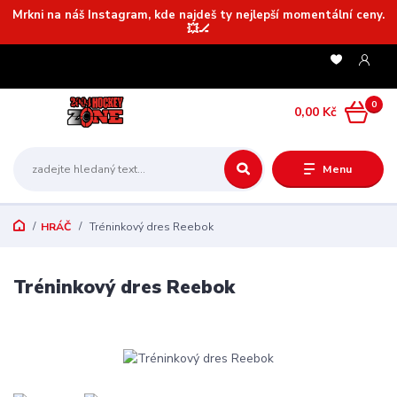
Mrkni na náš Instagram, kde najdeš ty nejlepší momentální ceny.
💥🏒
0
0,00 Kč
Menu
HRÁČ
Tréninkový dres Reebok
Tréninkový dres Reebok