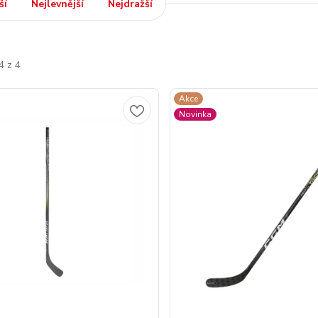
ší
Nejlevnější
Nejdražší
4 z 4
Akce
Novinka