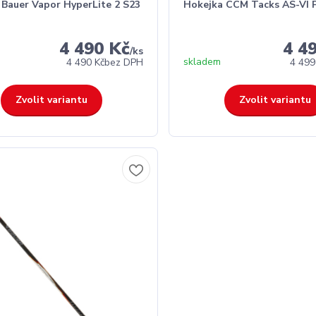
 Bauer Vapor HyperLite 2 S23
Hokejka CCM Tacks AS-VI 
4 490 Kč
4 4
/
ks
skladem
4 490 Kč
bez DPH
4 499
Zvolit variantu
Zvolit variantu