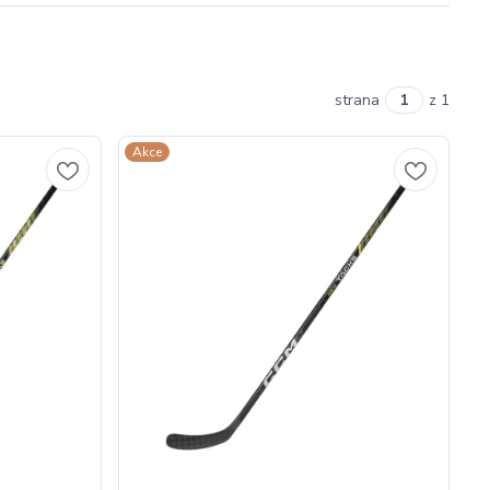
strana
z 1
Akce