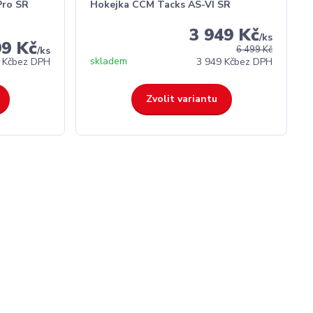
Pro SR
Hokejka CCM Tacks AS-VI SR
3 949 Kč
/
ks
99 Kč
6 499 Kč
/
ks
skladem
 Kč
bez DPH
3 949 Kč
bez DPH
Zvolit variantu