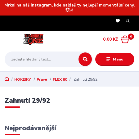
Mrkni na náš Instagram, kde najdeš ty nejlepší momentální ceny.
💥🏒
0
0,00 Kč
Menu
HOKEJKY
Pravé
FLEX 80
Zahnutí 29/92
Zahnutí 29/92
Nejprodávanější