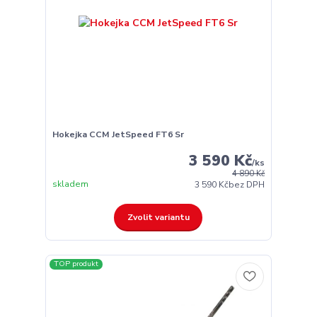
Hokejka CCM JetSpeed FT6 Sr
3 590 Kč
/
ks
4 890 Kč
skladem
3 590 Kč
bez DPH
Zvolit variantu
TOP produkt