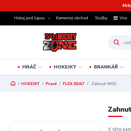
Mrk
Hokej pod lupou
Kamenný obchod
Služby
Více
HRÁČ
HOKEJKY
BRANKÁŘ
HOKEJKY
Pravé
FLEX 65/67
Zahnutí W03
Zahnu
V této kate