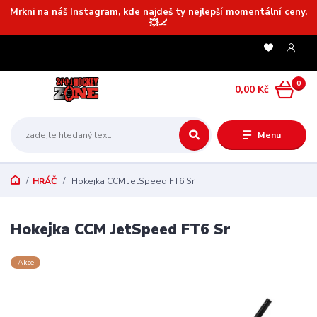
Mrkni na náš Instagram, kde najdeš ty nejlepší momentální ceny.
💥🏒
0
0,00 Kč
Menu
HRÁČ
Hokejka CCM JetSpeed FT6 Sr
Hokejka CCM JetSpeed FT6 Sr
Akce