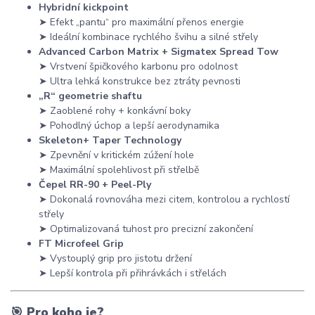
Hybridní kickpoint
➤ Efekt „pantu“ pro maximální přenos energie
➤ Ideální kombinace rychlého švihu a silné střely
Advanced Carbon Matrix + Sigmatex Spread Tow
➤ Vrstvení špičkového karbonu pro odolnost
➤ Ultra lehká konstrukce bez ztráty pevnosti
„R“ geometrie shaftu
➤ Zaoblené rohy + konkávní boky
➤ Pohodlný úchop a lepší aerodynamika
Skeleton+ Taper Technology
➤ Zpevnění v kritickém zúžení hole
➤ Maximální spolehlivost při střelbě
Čepel RR-90 + Peel-Ply
➤ Dokonalá rovnováha mezi citem, kontrolou a rychlostí
střely
➤ Optimalizovaná tuhost pro precizní zakončení
FT Microfeel Grip
➤ Vystouplý grip pro jistotu držení
➤ Lepší kontrola při přihrávkách i střelách
🎯
Pro koho je?