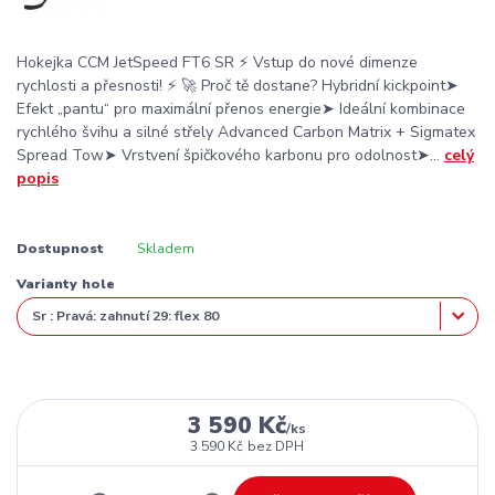
Hokejka CCM JetSpeed FT6 SR ⚡ Vstup do nové dimenze
rychlosti a přesnosti! ⚡ 🚀 Proč tě dostane? Hybridní kickpoint➤
Efekt „pantu“ pro maximální přenos energie➤ Ideální kombinace
rychlého švihu a silné střely Advanced Carbon Matrix + Sigmatex
Spread Tow➤ Vrstvení špičkového karbonu pro odolnost➤...
celý
popis
Dostupnost
Skladem
Varianty hole
3 590 Kč
/
ks
3 590 Kč
bez DPH