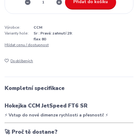
Přidat do košíku
Výrobce:
CCM
Varianty hole:
Sr : Pravá: zahnutí 29:
flex 80
Hlídat cenu / dostupnost
Do oblíbených
Kompletní specifikace
Hokejka CCM JetSpeed FT6 SR
⚡
Vstup do nové dimenze rychlosti a přesnosti!
⚡
🚀
Proč tě dostane?