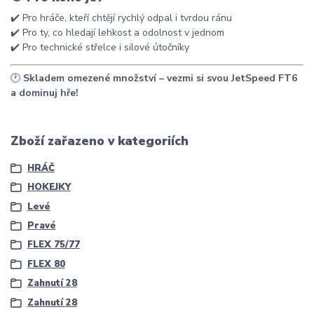
✔️ Pro hráče, kteří chtějí rychlý odpal i tvrdou ránu
✔️ Pro ty, co hledají lehkost a odolnost v jednom
✔️ Pro technické střelce i silové útočníky
🕐
Skladem omezené množství – vezmi si svou JetSpeed FT6
a dominuj hře!
Zboží zařazeno v kategoriích
HRÁČ
HOKEJKY
Levé
Pravé
FLEX 75/77
FLEX 80
Zahnutí 28
Zahnutí 28